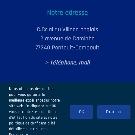
Notre adresse
C.Ccial du Village anglais
2 avenue de Caminha
77340 Pontault-Combault
> Téléphone, mail
Nous utilisons des cookies
pour vous garantir la
meilleure expérience sur notre
site web. En cliquant sur OK
CPTSOB 2024 |
Mentions légales
|
Politique de confidentialité
|
OK
Refuser
vous acceptez les
conditions
Création site ginsao.fr
d'utilisation du site
et notre
politique de confidentialité
Facebook
X
Instagram
Pinterest
détaillées sur ces liens.
Réglages