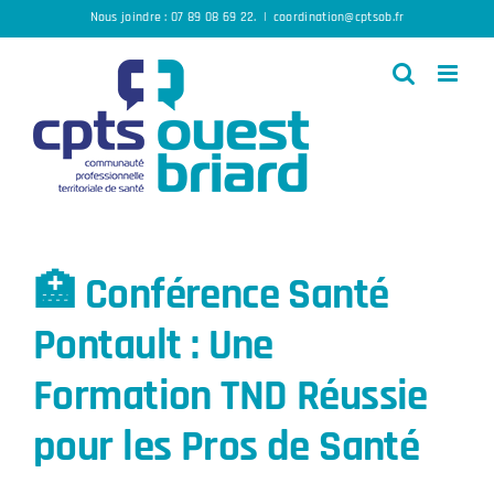
Passer
Nous joindre :
07 89 08 69 22
.
|
coordination@cptsob.fr
au
contenu
🏥 Conférence Santé
Pontault : Une
Formation TND Réussie
pour les Pros de Santé