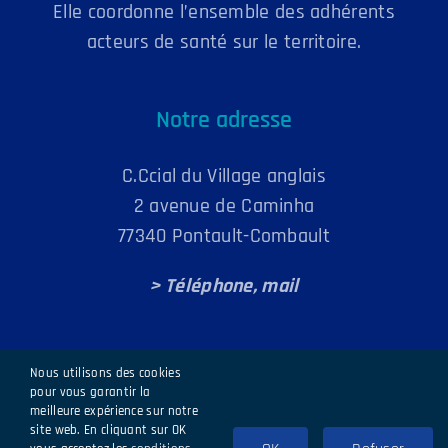
Elle coordonne l’ensemble des adhérents
acteurs de santé sur le territoire.
Notre adresse
C.Ccial du Village anglais
2 avenue de Caminha
77340 Pontault-Combault
> Téléphone, mail
Nous utilisons des cookies
pour vous garantir la
meilleure expérience sur notre
site web. En cliquant sur OK
CPTSOB 2024 |
Mentions légales
|
Politique de confidentialité
|